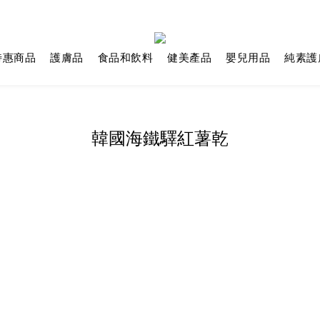
特惠商品
護膚品
食品和飲料
健美產品
嬰兒用品
純素護
韓國海鐵驛紅薯乾