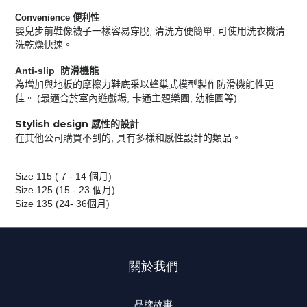
Convenience
便利性
,
,
嬰兒步前鞋像襪子一樣容易穿脫
清洗方便簡單
可使用洗衣機清
洗乾燥快速。
Anti-slip
防滑機能
為增加與地板的摩擦力鞋底采以蜂巢式模型製作防滑機能性更
(
,
,
)
佳。
最適合於室內遊戲場
卡通主題樂園
幼稚園等
Stylish design
感性的設計
,
在其他公司購買不到的
具有多樣和感性設計的類品。
Size 115 ( 7 - 14
)
個月
Size 125 (15 - 23
)
個月
Size 135 (24- 36
)
個月
關於我們
品牌故事