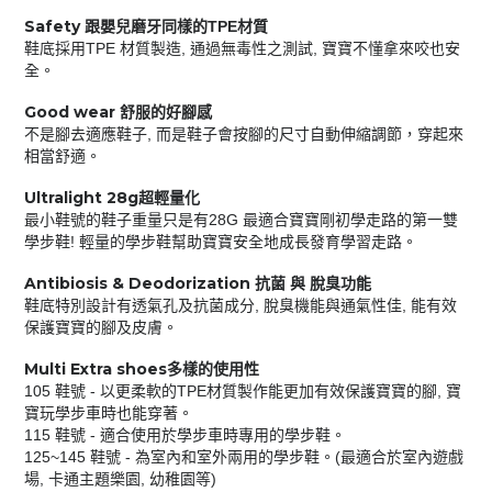
Safety
TPE
跟嬰兒磨牙同樣的
材質
TPE
,
,
鞋底採用
材質製造
通過無毒性之測試
寶寶不懂拿來咬也安
全。
Good wear
舒服的好腳感
,
不是腳去適應鞋子
而是鞋子會按腳的尺寸自動伸縮調節，穿起來
相當舒適。
Ultralight 28g
超輕量化
28G
最小鞋號的鞋子重量只是有
最適合寶寶剛初學走路的第一雙
!
學步鞋
輕量的學步鞋幫助寶寶安全地成長發育學習走路。
Antibiosis & Deodorization
抗菌
與
脫臭功能
,
,
鞋底特別設計有透氣孔及抗菌成分
脫臭機能與通氣性佳
能有效
保護寶寶的腳及皮膚。
Multi Extra shoes
多樣的使用性
105
-
TPE
,
鞋號
以更柔軟的
材質製作能更加有效保護寶寶的腳
寶
寶玩學步車時也能穿著。
115
-
鞋號
適合使用於學步車時專用的學步鞋。
125~145
-
(
鞋號
為室內和室外兩用的學步鞋。
最適合於室內遊戲
,
,
)
場
卡通主題樂園
幼稚園等