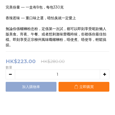
完美份量 — 一盒有8包，每包330克
香辣惹味 — 重口味之選，唔怕臭就一定愛上
無論你係螺蛳粉忠粉，定係第一次試，都可以即刻享受呢款懶人
版美食。宵夜、午餐、或者想刺激味蕾嘅時候，佢都係你最佳拍
檔。即刻享受正宗柳州風味嘅螺蛳粉，唔使煮、唔使等，輕鬆搞
掂。
HK$223.00
HK$280.00
數量
加入購物車
立即購買