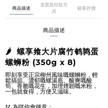
送貨及付款方
商品描述
顧客評價
式
商品描述
🌶️
螺享飨大片腐竹鹌鹑蛋
螺蛳粉 (350g x 8)
即刻享受正宗柳州風味嘅螺蛳粉，輕
鬆搞掂。濃郁嘅螺湯底、酸爽嘅酸
筍、香脆嘅花生，加埋煙韌嘅米粉，
一包就食得，方便又滋味。
🥢 為咩你會鍾意：