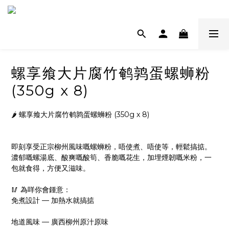
螺享飨大片腐竹鹌鹑蛋螺蛳粉
(350g x 8)
🌶️ 螺享飨大片腐竹鹌鹑蛋螺蛳粉 (350g x 8)
即刻享受正宗柳州風味嘅螺蛳粉，唔使煮、唔使等，輕鬆搞掂。
濃郁嘅螺湯底、酸爽嘅酸筍、香脆嘅花生，加埋煙韌嘅米粉，一
包就食得，方便又滋味。
🥢 為咩你會鍾意：
免煮設計 — 加熱水就搞掂
地道風味 — 廣西柳州原汁原味