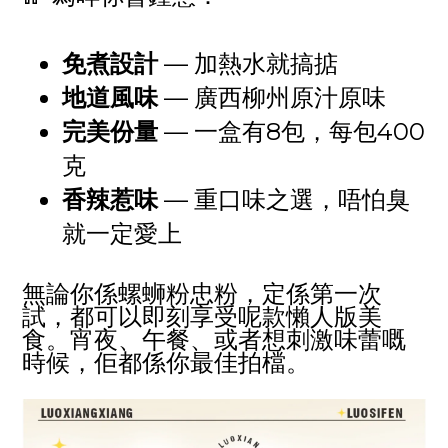
免煮設計
— 加熱水就搞掂
地道風味
— 廣西柳州原汁原味
完美份量
— 一盒有8包，每包400
克
香辣惹味
— 重口味之選，唔怕臭
就一定愛上
無論你係螺蛳粉忠粉，定係第一次
試，都可以即刻享受呢款懶人版美
食。宵夜、午餐、或者想刺激味蕾嘅
時候，佢都係你最佳拍檔。