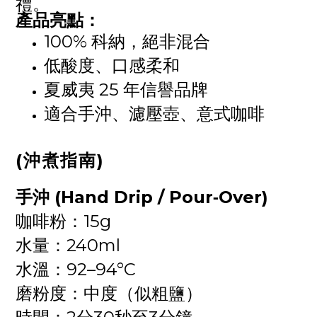
禮。
產品亮點：
100% 科納，絕非混合
低酸度、口感柔和
夏威夷 25 年信譽品牌
適合手沖、濾壓壺、意式咖啡
(沖煮指南)
手沖 (Hand Drip / Pour‑Over)
咖啡粉：15g
水量：240ml
水溫：92–94°C
磨粉度：中度（似粗鹽）