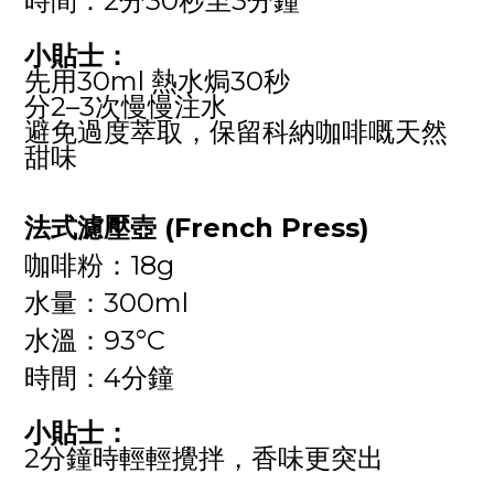
時間：2分30秒至3分鐘
小貼士：
先用30ml 熱水焗30秒
分2–3次慢慢注水
避免過度萃取，保留科納咖啡嘅天然
甜味
法式濾壓壺 (French Press)
咖啡粉：18g
水量：300ml
水溫：93°C
時間：4分鐘
小貼士：
2分鐘時輕輕攪拌，香味更突出