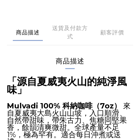
送貨及付款方
商品描述
顧客評價
式
商品描述
「源自夏威夷火山的純淨風
味」
Mulvadi 100% 科納咖啡（7oz）
來
自夏威夷大島火山山坡，入口順滑、
自然帶甜味，帶朱古力、焦糖同堅果
香，餘韻清爽微甜。全球產量不足
1%，極為罕有。適合每日沖煮或送