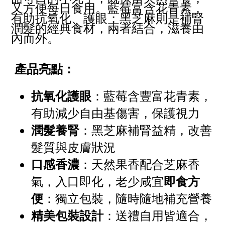
又方便每日食用。藍莓富含花青素，
有助抗氧化、護眼；黑芝麻則是補腎
潤髮的經典食材，兩者結合，滋養由
內而外。
產品亮點：
抗氧化護眼
：藍莓含豐富花青素，
有助減少自由基傷害，保護視力
潤髮養腎
：黑芝麻補腎益精，改善
髮質與皮膚狀況
口感香濃
：天然果香配合芝麻香
氣，入口即化，老少咸宜
即食方
便
：獨立包裝，隨時隨地補充營養
精美包裝設計
：送禮自用皆適合，