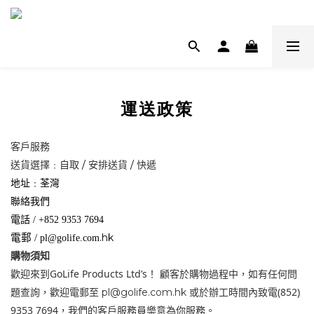
運送政策
客戶服務
/
/
送貨選擇﹕自取
安排送貨
快遞
地址﹕荃灣
聯絡我們
電話
/ +852 9353 7694
.hk
電郵
/
pl@golife.com
購物須知
GoLife Products Ltd’s
歡迎來到
！
顧客於購物過程中，如有任何問
(852)
pl
@golife.com.hk
題
查詢，歡迎電郵至
或於辦工時間內致電
9353 7694
，我們的客戶服務員樂意
為你服務
。