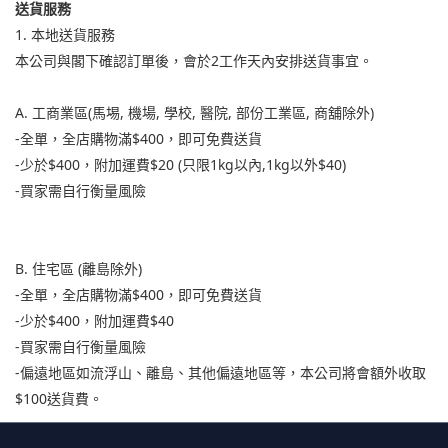
送貨服務
1.
本地送貨服務
2
本公司與閣下確認訂單後，會於
工作天內安排送貨事宜。
A.
(
,
,
,
,
,
)
工商業區
馬
埸
機場
學校
醫院
部
份工業區
商舖除外
-
$400
全單，全店購物滿
，即可免費送貨
-
$400
$20 (
1kg
,1kg
$40)
少於
，附加運費
只限
以內
以外
-
買家需自行衡量風險
B.
(
)
住宅區
離島除外
-
$400
全單，全店購物滿
，即可免費送貨
-
$400
$40
少於
，附加運費
-
買家需自行衡量風險
-
偏遠地區如流浮山、離島、其他偏遠地區等，本公司將會額外收取
$100
送貨費。