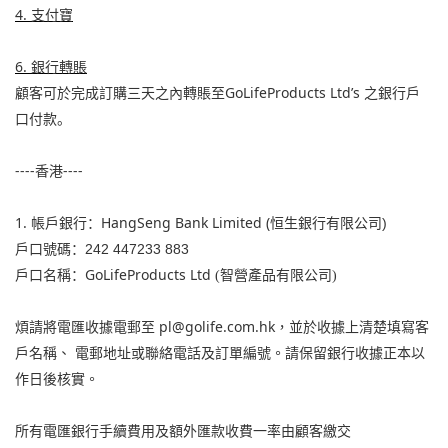
4.
支付寶
6.
銀行轉賬
GoLifeProducts Ltd’s
顧客可於完成訂購三天之內轉賬至
之銀行戶
口付款。
----
----
香港
1.
HangSeng Bank Limited (
帳戶銀行：
恒生銀行有限公司
)
戶口號碼：
242 447233 883
GoLifeProducts Ltd
戶口名稱：
(
智營
產品有限公司
)
pl@golife.com.hk
煩請將電匯收據電郵至
，並於收據上
清楚填寫客
戶名稱、
電郵地址或聯絡電話及訂單編號。請保留銀行收據正本以
作日後核實。
所有電匯銀行手續費用及額外匯款收費一率由顧客
繳
交