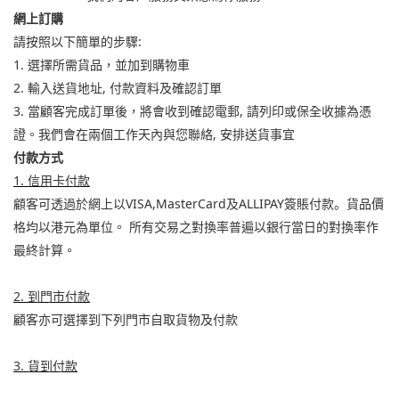
網上訂購
:
請按照以下簡單的步驟
1.
選擇所需貨品，並加到購物車
2.
,
輸入送貨地址
付款資料及確認訂單
3.
,
當顧客完成訂單後，將會收到確認電郵
請列印或保全收據
為憑
,
證。我們會在兩個工作天內與您聯絡
安排送貨事宜
付款方式
1.
信用卡付款
VISA,MasterCard
ALLIPAY
顧客可透過於網上以
及
簽賬付款。
貨品價
格均以港元
為單位。
所有交易之對換率普遍以銀行當日的對換率作
最終計算。
2.
到門市付款
顧客亦可選擇到下列門市自取貨物及付款
3.
貨到付款