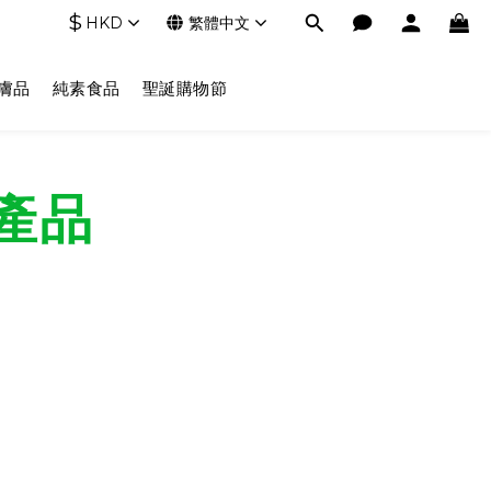
$
HKD
繁體中文
膚品
純素食品
聖誕購物節
產品