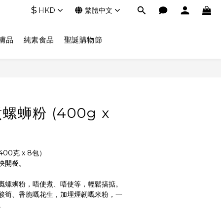
$
HKD
繁體中文
膚品
純素食品
聖誕購物節
立即購買
蛳粉 (400g x
00克 x 8包）
快開餐。
嘅螺蛳粉，唔使煮、唔使等，輕鬆搞掂。
酸筍、香脆嘅花生，加埋煙韌嘅米粉，一
。