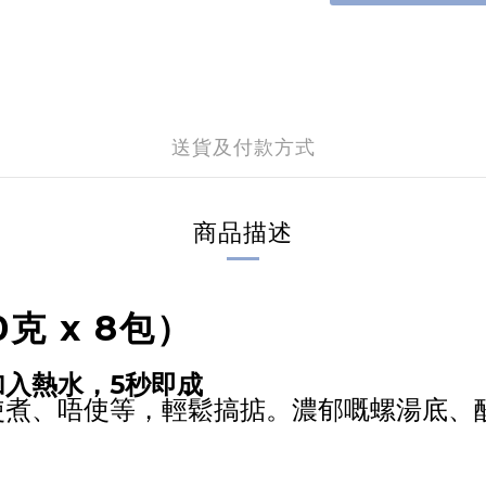
送貨及付款方式
商品描述
0克 x 8包）
加入熱水，5秒即成
使煮、唔使等，輕鬆搞掂。濃郁嘅螺湯底、