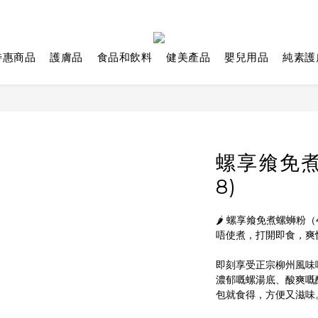
特惠商品
護膚品
食品和飲料
健美產品
嬰兒用品
純素護
螺享飨免煮螺
8)
🌶️ 螺享飨免煮螺蛳粉（4
唔使煮，打開即食，爽
即刻享受正宗柳州風味
濃郁嘅螺湯底、酸爽嘅
包就食得，方便又滋味