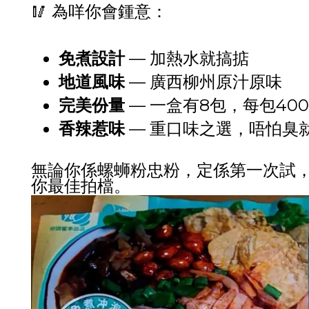
🥢 為咩你會鍾意：
免煮設計
— 加熱水就搞掂
地道風味
— 廣西柳州原汁原味
完美份量
— 一盒有8包，每包40
香辣惹味
— 重口味之選，唔怕臭
無論你係螺蛳粉忠粉，定係第一次試
你最佳拍檔。