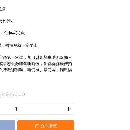
搞掂
原汁原味
包，每包400克
選，唔怕臭就一定愛上
定係第一次試，都可以即刻享受呢款懶人
或者想刺激味蕾嘅時候，佢都係你最佳拍
風味嘅螺蛳粉，唔使煮、唔使等，輕鬆搞
HK$280.00
立即購買