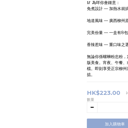
🥢 為咩你會鍾意：
免煮設計 — 加熱水就
地道風味 — 廣西柳州
完美份量 — 一盒有8
香辣惹味 — 重口味之
無論你係螺蛳粉忠粉，
版美食。宵夜、午餐、
檔。即刻享受正宗柳州
掂。
HK$223.00
數量
加入購物車