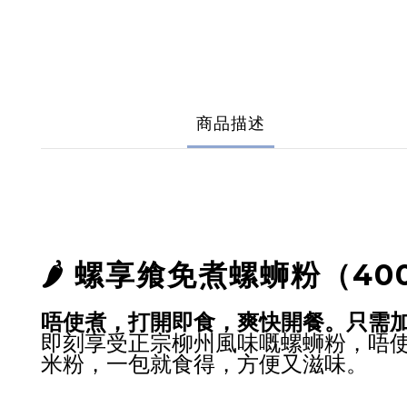
商品描述
🌶️ 螺享飨免煮螺蛳粉（40
唔使煮，打開即食，爽快開餐
。
只需
即刻享受正宗柳州風味嘅螺蛳粉，唔
米粉，一包就食得，方便又滋味。