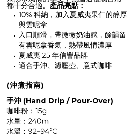
都十分合適。
產品亮點：
10% 科納，
加入夏威夷果仁的醇厚
與雲呢拿
入口順滑，帶微微奶油感，餘韻留
有雲呢拿香氣，熱帶風情濃厚
夏威夷 25 年信譽品牌
適合手沖、濾壓壺、意式咖啡
(沖煮指南)
手沖 (Hand Drip / Pour‑Over)
咖啡粉：15g
水量：240ml
水溫：92–94°C