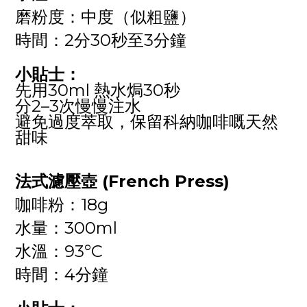
磨粉度：中度（似粗鹽）
時間：2分30秒至3分鐘
小貼士：
先用30ml 熱水焗30秒
分2–3次慢慢注水
避免過度萃取，保留科納咖啡嘅天然
甜味
法式濾壓壺 (French Press)
咖啡粉：18g
水量：300ml
水溫：93°C
時間：4分鐘