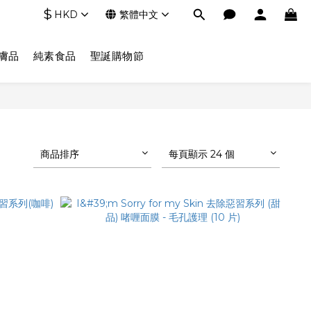
$
HKD
繁體中文
膚品
純素食品
聖誕購物節
商品排序
每頁顯示 24 個