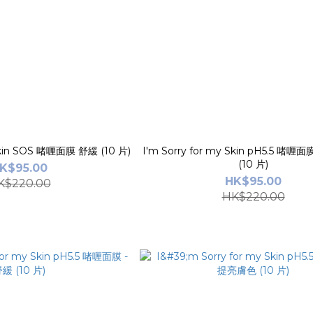
I'm Sorry for my Skin SOS 啫喱面膜 舒緩 (10 片)
I'm Sorry for my Skin pH5.5 啫喱
(10 片)
K$95.00
HK$95.00
K$220.00
HK$220.00