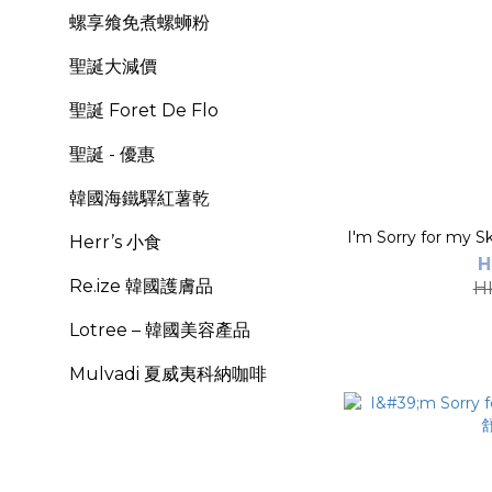
螺享飨免煮螺蛳粉
聖誕大減價
聖誕 Foret De Flo
聖誕 - 優惠
韓國海鐵驛紅薯乾
Herr’s 小食
H
Re.ize 韓國護膚品
H
Lotree – 韓國美容產品
Mulvadi 夏威夷科納咖啡