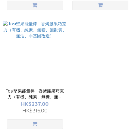
Tosi堅果能量棒 - 香烤腰果巧克
力（有機、純素、無糖、無麩
質、無油、非基因改造）
HK$237.00
HK$316.00