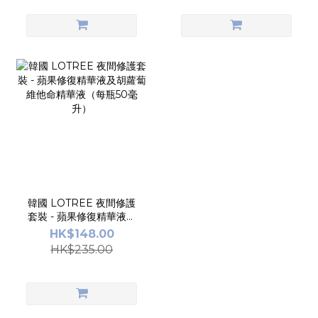
韓國 LOTREE 夜間修護
套裝 - 蘋果修復精華液及
胡蘿蔔維他命精華液（每
HK$148.00
瓶50毫升）
HK$235.00