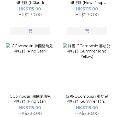
學行鞋 (I-Cloud)
學行鞋 (New Peep
Peep Special Edition)
HK$115.00
HK$115.00
HK$230.00
HK$230.00
GGomoosin 韓國嬰幼兒
韓國-GGomoosin 嬰幼兒
學行鞋 (Ring Star)
學行鞋 (Summer Ring
Yellow)
HK$115.00
HK$115.00
HK$230.00
HK$230.00